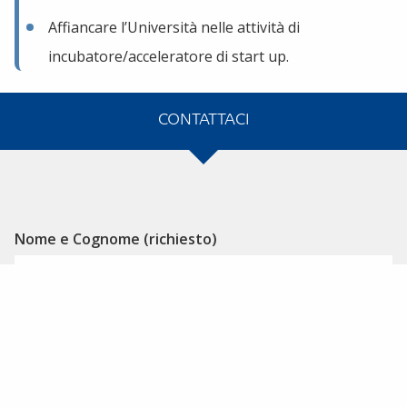
Affiancare l’Università nelle attività di
incubatore/acceleratore di start up.
CONTATTACI
Alternative:
Nome e Cognome (richiesto)
Email (richiesto)
Messaggio