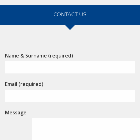
CONTACT US
Alternative:
Name & Surname (required)
Email (required)
Message