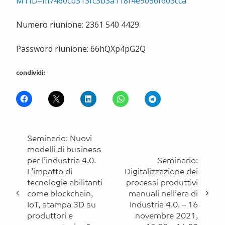
MTID=m7460cb313fc3b3a118f4e9056f603cca
Numero riunione: 2361 540 4429
Password riunione: 66hQXp4pG2Q
condividi:
Vai
Seminario: Nuovi
agli
modelli di business
altri
per l’industria 4.0.
Seminario:
eventi
L’impatto di
Digitalizzazione dei
tecnologie abilitanti
processi produttivi
come blockchain,
manuali nell’era di
IoT, stampa 3D su
Industria 4.0. – 16
produttori e
novembre 2021,