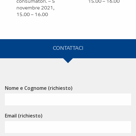
consumatori. – 5
15.00 – 16.00
novembre 2021,
15.00 – 16.00
CONTATTACI
Alternative:
Nome e Cognome (richiesto)
Email (richiesto)