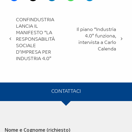
Vai
CONFINDUSTRIA
agli
LANCIA IL
altri
Il piano “Industria
MANIFESTO “LA
4.0” funziona,
eventi
RESPONSABILITÀ
intervista a Carlo
SOCIALE
Calenda
D’IMPRESA PER
INDUSTRIA 4.0”
CONTATTACI
Alternative:
Nome e Cognome (richiesto)