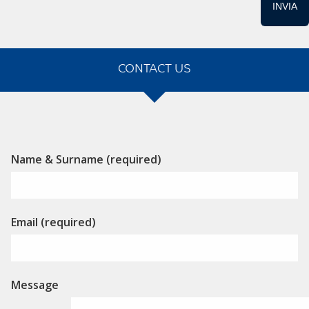
CONTACT US
Alternative:
Name & Surname (required)
Email (required)
Message