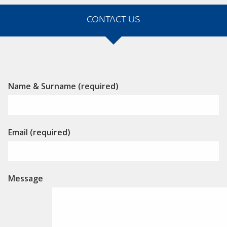
CONTACT US
Alternative:
Name & Surname (required)
Email (required)
Message