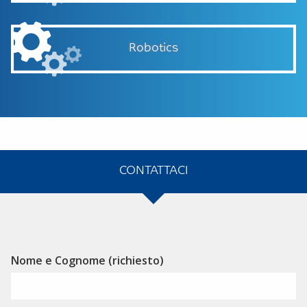
Robotics
CONTATTACI
Alternative:
Nome e Cognome (richiesto)