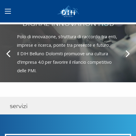
DIGITAL INNOVATION HUB
Polo di innovazione, struttura di raccordo tra enti,
imprese e ricerca, ponte tra presente e futuro.
Slide
S
Il DIH Belluno Dolomiti promuove una cultura
precedente
s
d’Impresa 4.0 per favorire il rilancio competitivo
delle PMI.
PARTECIPA AL DIH
servizi